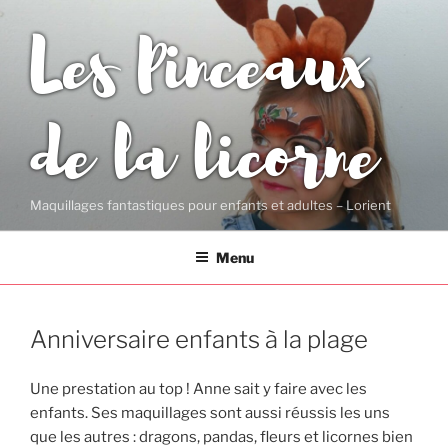
Aller
Les Pinceaux
au
contenu
principal
de la licorne
Maquillages fantastiques pour enfants et adultes – Lorient
Menu
Anniversaire enfants à la plage
Une prestation au top ! Anne sait y faire avec les
enfants. Ses maquillages sont aussi réussis les uns
que les autres : dragons, pandas, fleurs et licornes bien