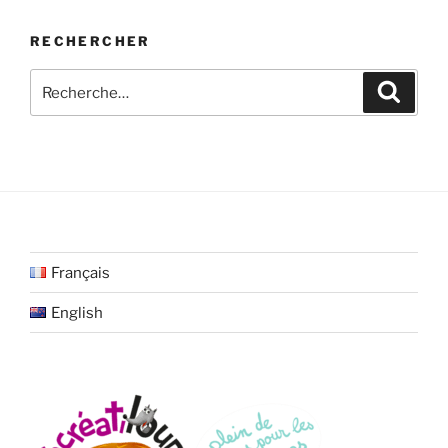
RECHERCHER
Recherche
Recher
pour
:
Français
English