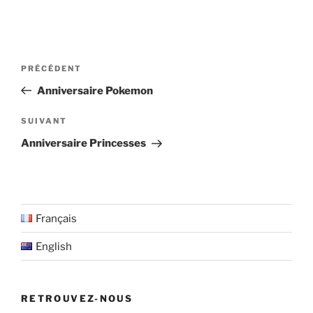
Navigation
Article
PRÉCÉDENT
de
précédent
Anniversaire Pokemon
l’article
Article
SUIVANT
suivant
Anniversaire Princesses
Français
English
RETROUVEZ-NOUS