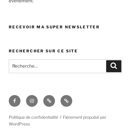
événement.
RECEVOIR MA SUPER NEWSLETTER
RECHERCHER SUR CE SITE
Recherche
Recher
pour
:
Facebook
Instagram
TikTok
Formulaire
de
contact
Politique de confidentialité
Fièrement propulsé par
WordPress