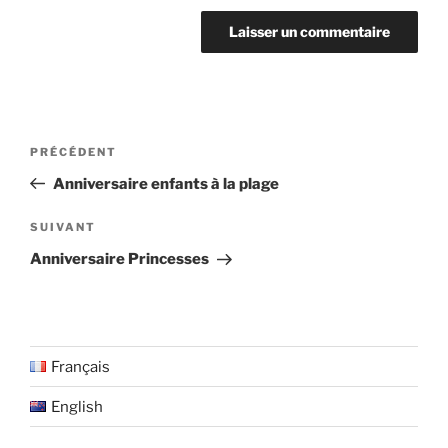
Navigation
Article
PRÉCÉDENT
de
précédent
Anniversaire enfants à la plage
l’article
Article
SUIVANT
suivant
Anniversaire Princesses
Français
English