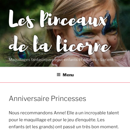
Aller
Les Pinceaux
au
contenu
principal
de la licorne
Maquillages fantastiques pour enfants et adultes – Lorient
Menu
Anniversaire Princesses
Nous recommandons Anne! Elle a un incroyable talent
pour le maquillage et pour le jeu d’enquête. Les
enfants (et les grands) ont passé un très bon moment.