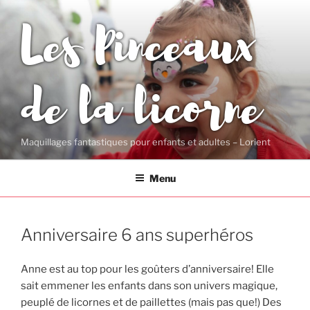
Aller
Les Pinceaux
au
contenu
principal
de la licorne
Maquillages fantastiques pour enfants et adultes – Lorient
Menu
Anniversaire 6 ans superhéros
Anne est au top pour les goûters d’anniversaire! Elle
sait emmener les enfants dans son univers magique,
peuplé de licornes et de paillettes (mais pas que!) Des