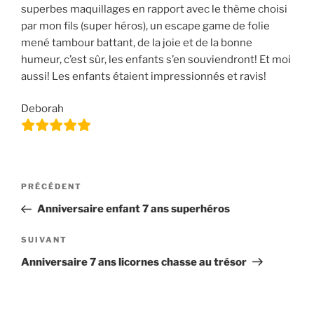
superbes maquillages en rapport avec le thème choisi
par mon fils (super héros), un escape game de folie
mené tambour battant, de la joie et de la bonne
humeur, c’est sûr, les enfants s’en souviendront! Et moi
aussi! Les enfants étaient impressionnés et ravis!
Deborah
Navigation
Article
PRÉCÉDENT
de
précédent
Anniversaire enfant 7 ans superhéros
l’article
Article
SUIVANT
suivant
Anniversaire 7 ans licornes chasse au trésor