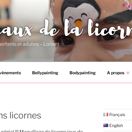
eaux de la licor
enfants et adultes – Lorient
vénements
Bellypainting
Bodypainting
A propos
ns licornes
Français
English
t génial !!! Maquillage de licorne jeux de