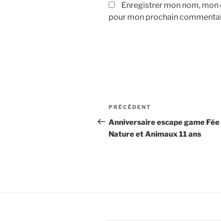
Enregistrer mon nom, mon e
pour mon prochain commentai
Navigation
Article
PRÉCÉDENT
de
précédent
Anniversaire escape game Fée 
Nature et Animaux 11 ans
l’article